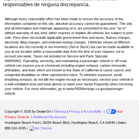
responsables de ninguna discrepancia.
Although every reasonable effort has been made to ensure the accuracy of the
information contained on this site, absolute accuracy cannot be guaranteed. This site,
and all information and materials appearing on it, are presented to the user "as is"
without warranty of any kind, either express or implied. All vehicles are subject to prior
sale. Price does not include applicable government fees and taxes, finance charges,
electronic filing charges, and emission testing charges. ‡Vehicles shown at different
locations are not currently in our inventory (Not in Stock) but can be made available to
you at our location within a reasonable date from the time of your request, not to
exceed one week. Taxes not included on Service and Parts Specials.
WARNING: Operating, servicing, and maintaining a passenger vehicle or off-road
vehicle can expose you to chemicals including engine exhaust, carbon monoxide,
phthalates, and lead, which are known to the State of California to cause cancer and
congenital disabilities or other reproductive harm. To minimize exposure, avoid
breathing exhaust, do not idle the engine except as necessary, service your vehicle in
a well-ventilated area and wear gloves or wash your hands frequently when servicing
your vehicle. For more information, go to www.P65Warnings.ca.gov/passenger-
vehicle
Copyright © 2026
by DealerOn
|
Sitemap
|
Privacy
|
Accessibility
|
Your
Privacy Choices
|
Additional Disclosures
Huntington Beach Ford
|
18255 Beach Blvd,
Huntington Beach,
CA
92648
| Sales:
888-516-4195
|