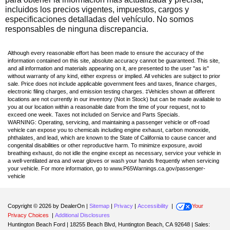
incluidos los precios vigentes, impuestos, cargos y
especificaciones detalladas del vehículo. No somos
responsables de ninguna discrepancia.
Although every reasonable effort has been made to ensure the accuracy of the
information contained on this site, absolute accuracy cannot be guaranteed. This site,
and all information and materials appearing on it, are presented to the user "as is"
without warranty of any kind, either express or implied. All vehicles are subject to prior
sale. Price does not include applicable government fees and taxes, finance charges,
electronic filing charges, and emission testing charges. ‡Vehicles shown at different
locations are not currently in our inventory (Not in Stock) but can be made available to
you at our location within a reasonable date from the time of your request, not to
exceed one week. Taxes not included on Service and Parts Specials.
WARNING: Operating, servicing, and maintaining a passenger vehicle or off-road
vehicle can expose you to chemicals including engine exhaust, carbon monoxide,
phthalates, and lead, which are known to the State of California to cause cancer and
congenital disabilities or other reproductive harm. To minimize exposure, avoid
breathing exhaust, do not idle the engine except as necessary, service your vehicle in
a well-ventilated area and wear gloves or wash your hands frequently when servicing
your vehicle. For more information, go to www.P65Warnings.ca.gov/passenger-
vehicle
Copyright © 2026
by DealerOn
|
Sitemap
|
Privacy
|
Accessibility
|
Your
Privacy Choices
|
Additional Disclosures
Huntington Beach Ford
|
18255 Beach Blvd,
Huntington Beach,
CA
92648
| Sales: